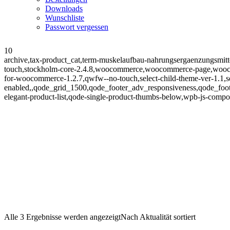
Downloads
Wunschliste
Passwort vergessen
10
archive,tax-product_cat,term-muskelaufbau-nahrungsergaenzungsmitt
touch,stockholm-core-2.4.8,woocommerce,woocommerce-page,woocomm
for-woocommerce-1.2.7,qwfw--no-touch,select-child-theme-ver-1.1,se
enabled,,qode_grid_1500,qode_footer_adv_responsiveness,qode_fo
elegant-product-list,qode-single-product-thumbs-below,wpb-js-compos
Alle 3 Ergebnisse werden angezeigt
Nach Aktualität sortiert