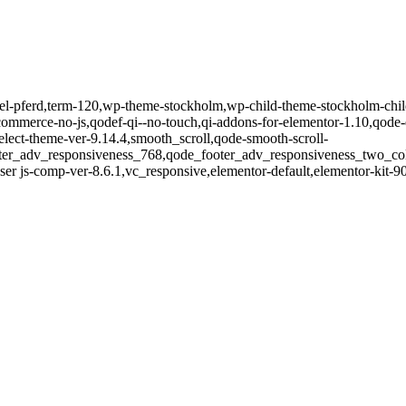
el-pferd,term-120,wp-theme-stockholm,wp-child-theme-stockholm-chil
erce-no-js,qodef-qi--no-touch,qi-addons-for-elementor-1.10,qode-
lect-theme-ver-9.14.4,smooth_scroll,qode-smooth-scroll-
oter_adv_responsiveness_768,qode_footer_adv_responsiveness_two_c
er js-comp-ver-8.6.1,vc_responsive,elementor-default,elementor-kit-9