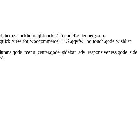
d,theme-stockholm,qi-blocks-1.5,qodef-gutenberg--no-
quick-view-for-woocommerce-1.1.2,qqvfw--no-touch,qode-wishlist-
olumns,qode_menu_center,qode_sidebar_adv_responsiveness,qode_sid
02