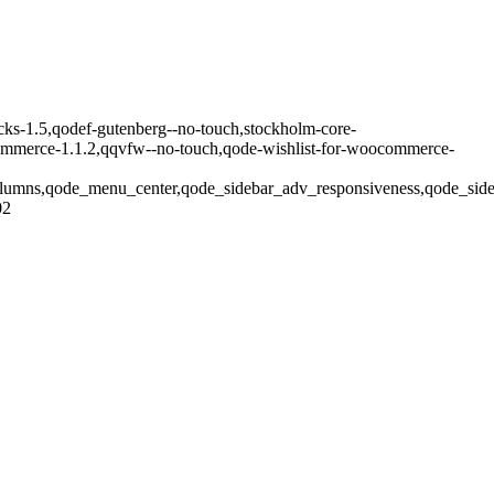
cks-1.5,qodef-gutenberg--no-touch,stockholm-core-
mmerce-1.1.2,qqvfw--no-touch,qode-wishlist-for-woocommerce-
olumns,qode_menu_center,qode_sidebar_adv_responsiveness,qode_sid
02