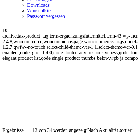
Downloads
Wunschliste
Passwort vergessen
10
archive,tax-product_tag,term-ergaenzungsfuttermittel,term-43,wp-th
2.4.8,woocommerce,woocommerce-page,woocommerce-no-js,qodef-qi-
1.2.7,qwfw--no-touch,select-child-theme-ver-1.1,select-theme-ver-9.
enabled,,qode_grid_1500,qode_footer_adv_responsiveness,qode_fo
elegant-product-list,qode-single-product-thumbs-below,wpb-js-compos
Ergebnisse 1 – 12 von 34 werden angezeigt
Nach Aktualität sortiert