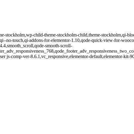
eme-stockholm,wp-child-theme-stockholm-child,theme-stockholm,qi-blo
-no-touch,qi-addons-for-elementor-1.10,qode-quick-view-for-wooco
14.4,smooth_scroll,qode-smooth-scroll-
oter_adv_responsiveness_768,qode_footer_adv_responsiveness_two_c
er js-comp-ver-8.6.1,vc_responsive,elementor-default,elementor-kit-9