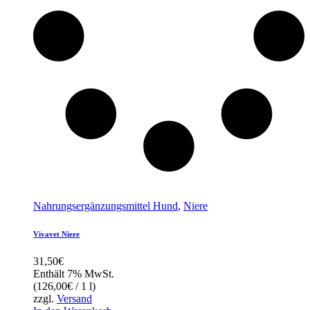
Nahrungsergänzungsmittel Hund
,
Niere
Vivavet Niere
31,50
€
Enthält 7% MwSt.
(
126,00
€
/ 1 l)
zzgl.
Versand