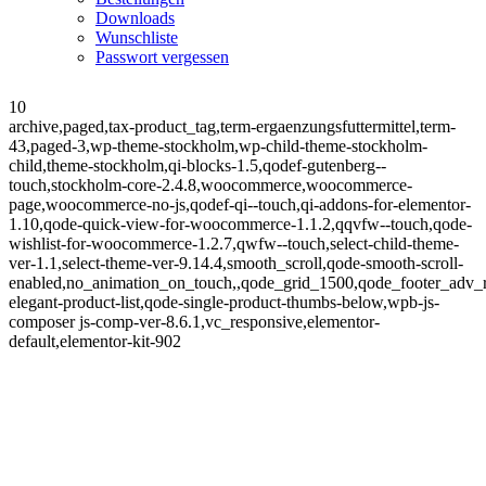
Downloads
Wunschliste
Passwort vergessen
10
archive,paged,tax-product_tag,term-ergaenzungsfuttermittel,term-
43,paged-3,wp-theme-stockholm,wp-child-theme-stockholm-
child,theme-stockholm,qi-blocks-1.5,qodef-gutenberg--
touch,stockholm-core-2.4.8,woocommerce,woocommerce-
page,woocommerce-no-js,qodef-qi--touch,qi-addons-for-elementor-
1.10,qode-quick-view-for-woocommerce-1.1.2,qqvfw--touch,qode-
wishlist-for-woocommerce-1.2.7,qwfw--touch,select-child-theme-
ver-1.1,select-theme-ver-9.14.4,smooth_scroll,qode-smooth-scroll-
enabled,no_animation_on_touch,,qode_grid_1500,qode_footer_adv_
elegant-product-list,qode-single-product-thumbs-below,wpb-js-
composer js-comp-ver-8.6.1,vc_responsive,elementor-
default,elementor-kit-902