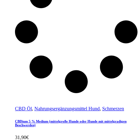
CBD Öl
,
Nahrungsergänzungsmittel Hund
,
Schmerzen
CBDium 5 % Medium (mittelgroße Hunde oder Hunde mit mittelgradigen
Beschwerden)
31,90
€