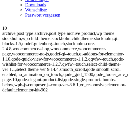
Downloads
Wunschliste
Passwort vergessen
10
archive,post-type-archive,post-type-archive-product,wp-theme-
stockholm,wp-child-theme-stockholm-child,theme-stockholm,qi-
blocks-1.5,qodef-gutenberg--touch,stockholm-core-
2.4.8,woocommerce-shop,woocommerce,woocommerce-
page,woocommerce-no-js,qodef-qi--touch,qi-addons-for-elementor-
1.10,qode-quick-view-for-woocommerce-1.1.2,qqvfw--touch,qode-
wishlist-for-woocommerce-1.2.7,qwfw--touch,select-child-theme-
ver-1.1,select-theme-ver-9.14.4,smooth_scroll,qode-smooth-scroll-
enabled,no_animation_on_touch,,qode_grid_1500,qode_footer_adv_
page-10,qode-elegant-product-list,qode-single-product-thumbs-
below,wpb-js-composer js-comp-ver-8.6.1,vc_responsive,elementor-
default,elementor-kit-902