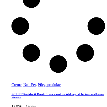
Creme
,
No1 Pet
,
Pflegeprodukte
NO1 PET Sensitive & Repair Creme – positive Wirkung bei Juckreiz und kleinen
Wunden
Preisspanne:
12,95
€
–
19,99
€