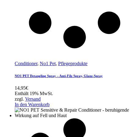
Conditioner
,
No1 Pet
,
Pflegeprodukte
NO1 PET Detangling Spray – Anti-Filz Spray, Glanz-Spray
14,95
€
Enthält 19% MwSt.
zzgl.
Versand
In den Warenkorb