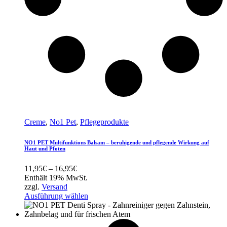
Creme
,
No1 Pet
,
Pflegeprodukte
NO1 PET Multifunktions Balsam – beruhigende und pflegende Wirkung auf
Haut und Pfoten
Preisspanne:
11,95
€
–
16,95
€
11,95€
Enthält 19% MwSt.
bis
zzgl.
Versand
16,95€
Ausführung wählen