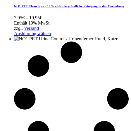
NO1 PET Clean Spray 10% – für die gründliche Reinigung in der Tierhaltung
Preisspanne:
7,95
€
–
19,95
€
7,95€
Enthält 19% MwSt.
bis
zzgl.
Versand
19,95€
Ausführung wählen