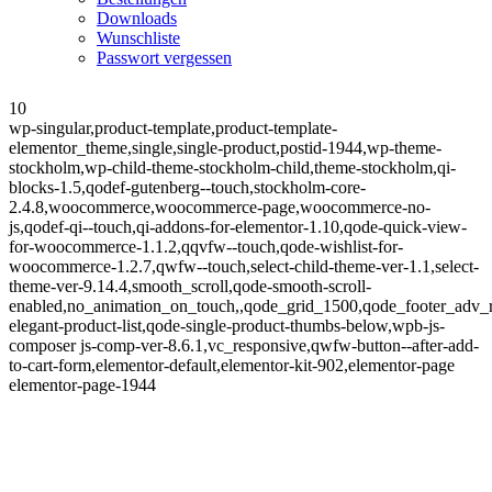
Downloads
Wunschliste
Passwort vergessen
10
wp-singular,product-template,product-template-
elementor_theme,single,single-product,postid-1944,wp-theme-
stockholm,wp-child-theme-stockholm-child,theme-stockholm,qi-
blocks-1.5,qodef-gutenberg--touch,stockholm-core-
2.4.8,woocommerce,woocommerce-page,woocommerce-no-
js,qodef-qi--touch,qi-addons-for-elementor-1.10,qode-quick-view-
for-woocommerce-1.1.2,qqvfw--touch,qode-wishlist-for-
woocommerce-1.2.7,qwfw--touch,select-child-theme-ver-1.1,select-
theme-ver-9.14.4,smooth_scroll,qode-smooth-scroll-
enabled,no_animation_on_touch,,qode_grid_1500,qode_footer_adv_
elegant-product-list,qode-single-product-thumbs-below,wpb-js-
composer js-comp-ver-8.6.1,vc_responsive,qwfw-button--after-add-
to-cart-form,elementor-default,elementor-kit-902,elementor-page
elementor-page-1944