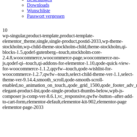
Downloads
Wunschliste
Passwort vergessen
10
wp-singular,product-template,product-template-
elementor_theme,single,single-product,postid-2033,wp-theme-
stockholm,wp-child-theme-stockholm-child,theme-stockholm,qi-
blocks-1.5,qodef-gutenberg--touch,stockholm-core-
2.4.8,woocommerce,woocommerce-page,woocommerce-no-
js,qodef-qi--touch,qi-addons-for-elementor-1.10,qode-quick-view-
for-woocommerce-1.1.2,qqvfw--touch,qode-wishlist-for-
woocommerce-1.2.7,qwfw--touch,select-child-theme-ver-1.1,select-
theme-ver-9.14.4,smooth_scroll,qode-smooth-scroll-
enabled,no_animation_on_touch,,qode_grid_1500,qode_footer_adv_
elegant-product-list,qode-single-product-thumbs-below,wpb-js-
composer js-comp-ver-8.6.1,vc_responsive,qwfw-button--after-add-
to-cart-form,elementor-default,elementor-kit-902,elementor-page
elementor-page-2033