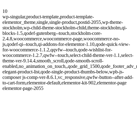
10
wp-singular,product-template,product-template-
elementor_theme,single,single-product,postid-2055,wp-theme-
stockholm,wp-child-theme-stockholm-child,theme-stockholm,qi-
blocks-1.5,qodef-gutenberg--touch,stockholm-core-
2.4.8,woocommerce,woocommerce-page,woocommerce-no-
js,qodef-qi--touch,qi-addons-for-elementor-1.10,qode-quick-view-
for-woocommerce-1.1.2,qqvfw--touch,qode-wishlist-for-
woocommerce-1.2.7,qwfw--touch,select-child-theme-ver-1.1,select-
theme-ver-9.14.4,smooth_scroll,qode-smooth-scroll-
enabled,no_animation_on_touch,,qode_grid_1500,qode_footer_adv_
elegant-product-list,qode-single-product-thumbs-below,wpb-js-
composer js-comp-ver-8.6.1,vc_responsive,qwfw-button--after-add-
to-cart-form,elementor-default,elementor-kit-902,elementor-page
elementor-page-2055