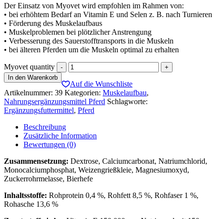
Der Einsatz von Myovet wird empfohlen im Rahmen von:
• bei erhöhtem Bedarf an Vitamin E und Selen z. B. nach Turnieren
• Förderung des Muskelaufbaus
• Muskelproblemen bei plötzlicher Anstrengung
• Verbesserung des Sauerstofftransports in die Muskeln
• bei älteren Pferden um die Muskeln optimal zu erhalten
Myovet quantity
In den Warenkorb
Auf die Wunschliste
Artikelnummer:
39
Kategorien:
Muskelaufbau
,
Nahrungsergänzungsmittel Pferd
Schlagworte:
Ergänzungsfuttermittel
,
Pferd
Beschreibung
Zusätzliche Information
Bewertungen (0)
Zusammensetzung:
Dextrose, Calciumcarbonat, Natriumchlorid,
Monocalciumphosphat, Weizengrießkleie, Magnesiumoxyd,
Zuckerrohrmelasse, Bierhefe
Inhaltsstoffe:
Rohprotein 0,4 %, Rohfett 8,5 %, Rohfaser 1 %,
Rohasche 13,6 %