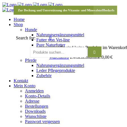
Bei Angst und bei Stress
Zur Rekonvaleszenz
Zur Stabilisierung des Magens und der Darmfunktion
Zur Deckung und Unterstützung des Vitamin- und Mineralstoffbedarfs
Home
Shop
Hunde
Nahrungsergänzungsmittel
Search for:
0
Futter von Vet-line
Pure Naturfutter
Es sind keine Produkte im Warenkor
Snacks
Pflegeprodukte
Warenkorb
Zwischensumme:
0,00
€
Pferde
Nahrungsergänzungsmittel
Leder Pflegeprodukte
Zubehör
Kontakt
Mein Konto
Anmelden
Konto-Details
Adresse
Bestellungen
Downloads
Wunschliste
Passwort vergessen