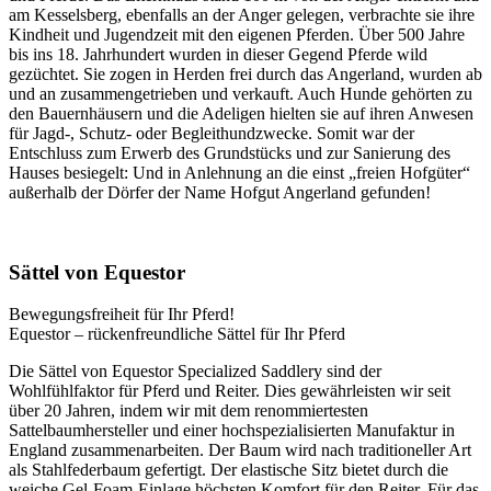
am Kesselsberg, ebenfalls an der Anger gelegen, verbrachte sie ihre
Kindheit und Jugendzeit mit den eigenen Pferden. Über 500 Jahre
bis ins 18. Jahrhundert wurden in dieser Gegend Pferde wild
gezüchtet. Sie zogen in Herden frei durch das Angerland, wurden ab
und an zusammengetrieben und verkauft. Auch Hunde gehörten zu
den Bauernhäusern und die Adeligen hielten sie auf ihren Anwesen
für Jagd-, Schutz- oder Begleithundzwecke. Somit war der
Entschluss zum Erwerb des Grundstücks und zur Sanierung des
Hauses besiegelt: Und in Anlehnung an die einst „freien Hofgüter“
außerhalb der Dörfer der Name Hofgut Angerland gefunden!
Sättel von Equestor
Bewegungsfreiheit für Ihr Pferd!
Equestor – rückenfreundliche Sättel für Ihr Pferd
Die Sättel von Equestor Specialized Saddlery sind der
Wohlfühlfaktor für Pferd und Reiter. Dies gewährleisten wir seit
über 20 Jahren, indem wir mit dem renommiertesten
Sattelbaumhersteller und einer hochspezialisierten Manufaktur in
England zusammenarbeiten. Der Baum wird nach traditioneller Art
als Stahlfederbaum gefertigt. Der elastische Sitz bietet durch die
weiche Gel-Foam-Einlage höchsten Komfort für den Reiter. Für das