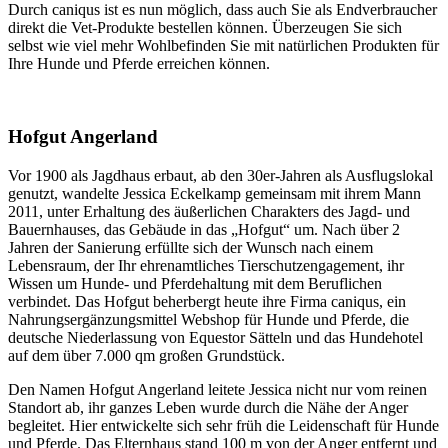
Durch caniqus ist es nun möglich, dass auch Sie als Endverbraucher
direkt die Vet-Produkte bestellen können. Überzeugen Sie sich
selbst wie viel mehr Wohlbefinden Sie mit natürlichen Produkten für
Ihre Hunde und Pferde erreichen können.
Hofgut Angerland
Vor 1900 als Jagdhaus erbaut, ab den 30er-Jahren als Ausflugslokal
genutzt, wandelte Jessica Eckelkamp gemeinsam mit ihrem Mann
2011, unter Erhaltung des äußerlichen Charakters des Jagd- und
Bauernhauses, das Gebäude in das „Hofgut“ um. Nach über 2
Jahren der Sanierung erfüllte sich der Wunsch nach einem
Lebensraum, der Ihr ehrenamtliches Tierschutzengagement, ihr
Wissen um Hunde- und Pferdehaltung mit dem Beruflichen
verbindet. Das Hofgut beherbergt heute ihre Firma caniqus, ein
Nahrungsergänzungsmittel Webshop für Hunde und Pferde, die
deutsche Niederlassung von Equestor Sätteln und das Hundehotel
auf dem über 7.000 qm großen Grundstück.
Den Namen Hofgut Angerland leitete Jessica nicht nur vom reinen
Standort ab, ihr ganzes Leben wurde durch die Nähe der Anger
begleitet. Hier entwickelte sich sehr früh die Leidenschaft für Hunde
und Pferde. Das Elternhaus stand 100 m von der Anger entfernt und