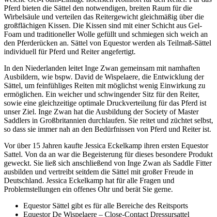
Pferd bieten die Sättel den notwendigen, breiten Raum für die
Wirbelsäule und verteilen das Reitergewicht gleichmäßig über die
großflächigen Kissen. Die Kissen sind mit einer Schicht aus Gel-
Foam und traditioneller Wolle gefüllt und schmiegen sich weich an
den Pferderücken an. Sättel von Equestor werden als Teilmaß-Sättel
individuell für Pferd und Reiter angefertigt.
In den Niederlanden leitet Inge Zwan gemeinsam mit namhaften
Ausbildern, wie bspw. David de Wispelaere, die Entwicklung der
Sättel, um feinfühliges Reiten mit möglichst wenig Einwirkung zu
ermöglichen. Ein weicher und schwingender Sitz für den Reiter,
sowie eine gleichzeitige optimale Druckverteilung für das Pferd ist
unser Ziel. Inge Zwan hat die Ausbildung der Society of Master
Saddlers in Großbritannien durchlaufen. Sie reitet und züchtet selbst,
so dass sie immer nah an den Bedürfnissen von Pferd und Reiter ist.
Vor über 15 Jahren kaufte Jessica Eckelkamp ihren ersten Equestor
Sattel. Von da an war die Begeisterung für dieses besondere Produkt
geweckt. Sie ließ sich anschließend von Inge Zwan als Saddle Fitter
ausbilden und vertreibt seitdem die Sättel mit großer Freude in
Deutschland. Jessica Eckelkamp hat für alle Fragen und
Problemstellungen ein offenes Ohr und berät Sie gerne.
Equestor Sättel gibt es für alle Bereiche des Reitsports
Equestor De Wispelaere – Close-Contact Dressursattel