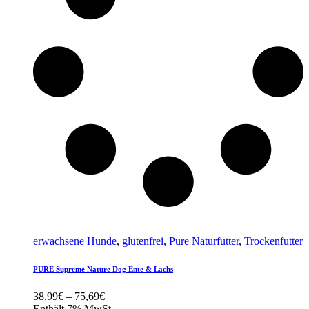
erwachsene Hunde
,
glutenfrei
,
Pure Naturfutter
,
Trockenfutter
PURE Supreme Nature Dog Ente & Lachs
Preisspanne:
38,99
€
–
75,69
€
38,99€
Enthält 7% MwSt.