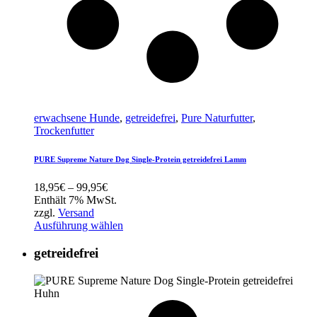
erwachsene Hunde
,
getreidefrei
,
Pure Naturfutter
,
Trockenfutter
PURE Supreme Nature Dog Single-Protein getreidefrei Lamm
Preisspanne:
18,95
€
–
99,95
€
18,95€
Enthält 7% MwSt.
bis
zzgl.
Versand
99,95€
Ausführung wählen
getreidefrei