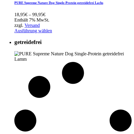
PURE Supreme Nature Dog Single-Protein getreidefrei Lachs
Preisspanne:
18,95
€
–
99,95
€
18,95€
Enthält 7% MwSt.
bis
zzgl.
Versand
99,95€
Ausführung wählen
getreidefrei