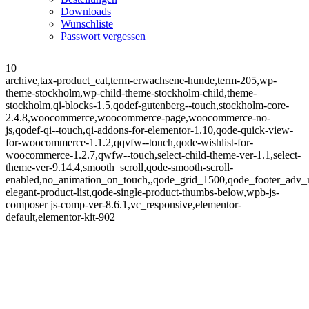
Downloads
Wunschliste
Passwort vergessen
10
archive,tax-product_cat,term-erwachsene-hunde,term-205,wp-
theme-stockholm,wp-child-theme-stockholm-child,theme-
stockholm,qi-blocks-1.5,qodef-gutenberg--touch,stockholm-core-
2.4.8,woocommerce,woocommerce-page,woocommerce-no-
js,qodef-qi--touch,qi-addons-for-elementor-1.10,qode-quick-view-
for-woocommerce-1.1.2,qqvfw--touch,qode-wishlist-for-
woocommerce-1.2.7,qwfw--touch,select-child-theme-ver-1.1,select-
theme-ver-9.14.4,smooth_scroll,qode-smooth-scroll-
enabled,no_animation_on_touch,,qode_grid_1500,qode_footer_adv_
elegant-product-list,qode-single-product-thumbs-below,wpb-js-
composer js-comp-ver-8.6.1,vc_responsive,elementor-
default,elementor-kit-902