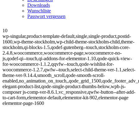
Downloads
Wunschliste
Passwort vergessen
10
wp-singular,product-template-default,single,single-product,postid-
1600,wp-theme-stockholm,wp-child-theme-stockholm-child,theme-
stockholm,qi-blocks-1.5,qodef-gutenberg--touch,stockholm-core-
2.4.8,woocommerce,woocommerce-page,woocommerce-no-
js,qodef-qi--touch,qi-addons-for-elementor-1.10,qode-quick-view-
for-woocommerce-1.1.2,qqvfw--touch,qode-wishlist-for-
woocommerce-1.2.7,qwfw--touch,select-child-theme-ver-1.1,select-
theme-ver-9.14.4,smooth_scroll,qode-smooth-scroll-
enabled,no_animation_on_touch,,qode_grid_1500,qode_footer_adv_
elegant-product-list,qode-single-product-thumbs-below,wpb-js-
composer js-comp-ver-8.6.1,vc_responsive,qwfw-button--after-add-
to-cart-form,elementor-default,elementor-kit-902,elementor-page
elementor-page-1600