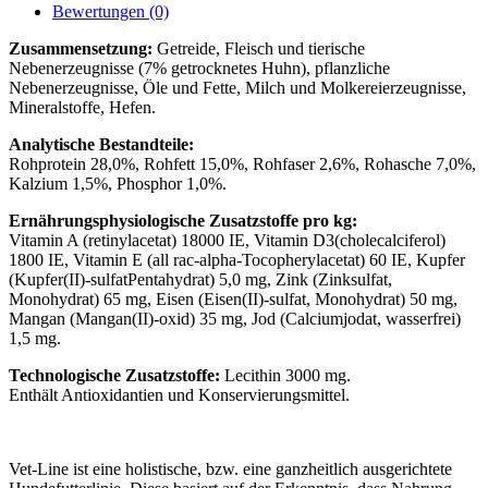
Bewertungen (0)
Zusammensetzung:
Getreide, Fleisch und tierische
Nebenerzeugnisse (7% getrocknetes Huhn), pflanzliche
Nebenerzeugnisse, Öle und Fette, Milch und Molkereierzeugnisse,
Mineralstoffe, Hefen.
Analytische Bestandteile:
Rohprotein 28,0%, Rohfett 15,0%, Rohfaser 2,6%, Rohasche 7,0%,
Kalzium 1,5%, Phosphor 1,0%.
Ernährungsphysiologische Zusatzstoffe pro kg:
Vitamin A (retinylacetat) 18000 IE, Vitamin D3(cholecalciferol)
1800 IE, Vitamin E (all rac-alpha-Tocopherylacetat) 60 IE, Kupfer
(Kupfer(II)-sulfatPentahydrat) 5,0 mg, Zink (Zinksulfat,
Monohydrat) 65 mg, Eisen (Eisen(II)-sulfat, Monohydrat) 50 mg,
Mangan (Mangan(II)-oxid) 35 mg, Jod (Calciumjodat, wasserfrei)
1,5 mg.
Technologische Zusatzstoffe:
Lecithin 3000 mg.
Enthält Antioxidantien und Konservierungsmittel.
Vet-Line ist eine holistische, bzw. eine ganzheitlich ausgerichtete