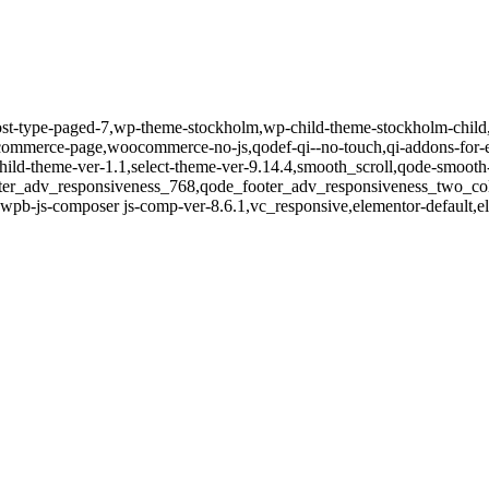
post-type-paged-7,wp-theme-stockholm,wp-child-theme-stockholm-child
merce-page,woocommerce-no-js,qodef-qi--no-touch,qi-addons-for-e
ild-theme-ver-1.1,select-theme-ver-9.14.4,smooth_scroll,qode-smooth-
oter_adv_responsiveness_768,qode_footer_adv_responsiveness_two_
,wpb-js-composer js-comp-ver-8.6.1,vc_responsive,elementor-default,e