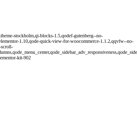
,theme-stockholm,qi-blocks-1.5,qodef-gutenberg--no-
lementor-1.10,qode-quick-view-for-woocommerce-1.1.2,qqvfw--no-
scroll-
columns,qode_menu_center,qode_sidebar_adv_responsiveness,qode_si
lementor-kit-902