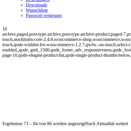
Downloads
Wunschliste
Passwort vergessen
10
archive,paged,post-type-archive,post-type-archive-product,paged-7,
touch,stockholm-core-2.4.8,woocommerce-shop,woocommerce,woocom
touch,qode-wishlist-for-woocommerce-1.2.7,qwfw--no-touch,select-ch
enabled,,qode_grid_1500,qode_footer_adv_responsiveness,qode_fo
page-10,qode-elegant-product-list,qode-single-product-thumbs-below
Ergebnisse 73 – 84 von 86 werden angezeigt
Nach Aktualität sortiert