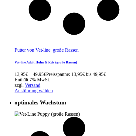
Futter von Vet-line
,
große Rassen
Vet-line Adult Huhn & Reis (große Rassen)
13,95
€
–
49,95
€
Preisspanne: 13,95€ bis 49,95€
Enthält 7% MwSt.
zzgl.
Versand
Ausführung wählen
optimales Wachstum