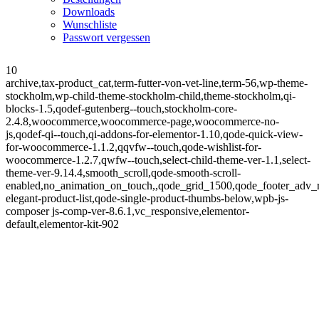
Downloads
Wunschliste
Passwort vergessen
10
archive,tax-product_cat,term-futter-von-vet-line,term-56,wp-theme-
stockholm,wp-child-theme-stockholm-child,theme-stockholm,qi-
blocks-1.5,qodef-gutenberg--touch,stockholm-core-
2.4.8,woocommerce,woocommerce-page,woocommerce-no-
js,qodef-qi--touch,qi-addons-for-elementor-1.10,qode-quick-view-
for-woocommerce-1.1.2,qqvfw--touch,qode-wishlist-for-
woocommerce-1.2.7,qwfw--touch,select-child-theme-ver-1.1,select-
theme-ver-9.14.4,smooth_scroll,qode-smooth-scroll-
enabled,no_animation_on_touch,,qode_grid_1500,qode_footer_adv_
elegant-product-list,qode-single-product-thumbs-below,wpb-js-
composer js-comp-ver-8.6.1,vc_responsive,elementor-
default,elementor-kit-902