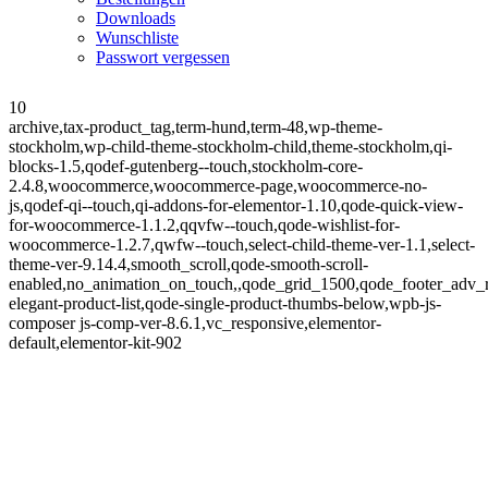
Downloads
Wunschliste
Passwort vergessen
10
archive,tax-product_tag,term-hund,term-48,wp-theme-
stockholm,wp-child-theme-stockholm-child,theme-stockholm,qi-
blocks-1.5,qodef-gutenberg--touch,stockholm-core-
2.4.8,woocommerce,woocommerce-page,woocommerce-no-
js,qodef-qi--touch,qi-addons-for-elementor-1.10,qode-quick-view-
for-woocommerce-1.1.2,qqvfw--touch,qode-wishlist-for-
woocommerce-1.2.7,qwfw--touch,select-child-theme-ver-1.1,select-
theme-ver-9.14.4,smooth_scroll,qode-smooth-scroll-
enabled,no_animation_on_touch,,qode_grid_1500,qode_footer_adv_
elegant-product-list,qode-single-product-thumbs-below,wpb-js-
composer js-comp-ver-8.6.1,vc_responsive,elementor-
default,elementor-kit-902