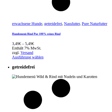
erwachsene Hunde
,
getreidefrei
,
Nassfutter
,
Pure Naturfutter
Hundemenü Rind Pur 100% reines Rind
Preisspanne:
3,49
€
–
5,49
€
3,49€
Enthält 7% MwSt.
bis
zzgl.
Versand
5,49€
Ausführung wählen
getreidefrei