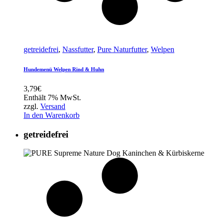
getreidefrei
,
Nassfutter
,
Pure Naturfutter
,
Welpen
Hundemenü Welpen Rind & Huhn
3,79
€
Enthält 7% MwSt.
zzgl.
Versand
In den Warenkorb
getreidefrei