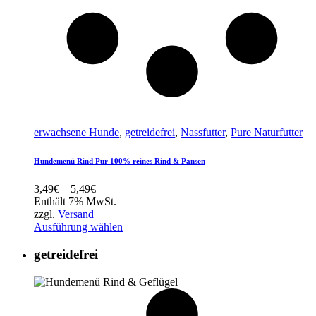
erwachsene Hunde
,
getreidefrei
,
Nassfutter
,
Pure Naturfutter
Hundemenü Rind Pur 100% reines Rind & Pansen
Preisspanne:
3,49
€
–
5,49
€
3,49€
Enthält 7% MwSt.
bis
zzgl.
Versand
5,49€
Ausführung wählen
getreidefrei