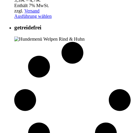
3,39
€
–
4,79
€
3,39€
Enthält 7% MwSt.
bis
zzgl.
Versand
4,79€
Ausführung wählen
getreidefrei