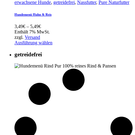
erwachsene Hunde
,
getreidefrei
,
Nassfutter
,
Pure Naturfutter
Hundemenü Huhn & Reis
Preisspanne:
3,49
€
–
5,49
€
3,49€
Enthält 7% MwSt.
bis
zzgl.
Versand
5,49€
Ausführung wählen
getreidefrei