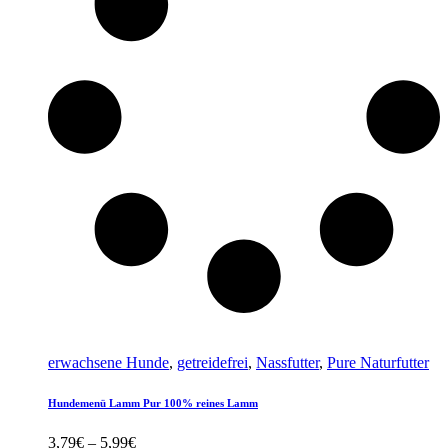
erwachsene Hunde
,
getreidefrei
,
Nassfutter
,
Pure Naturfutter
Hundemenü Lamm Pur 100% reines Lamm
Preisspanne:
3,79
€
–
5,99
€