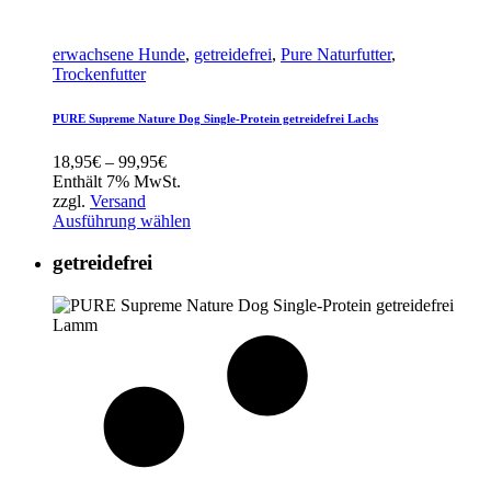
erwachsene Hunde
,
getreidefrei
,
Pure Naturfutter
,
Trockenfutter
PURE Supreme Nature Dog Single-Protein getreidefrei Lachs
Preisspanne:
18,95
€
–
99,95
€
18,95€
Enthält 7% MwSt.
bis
zzgl.
Versand
99,95€
Ausführung wählen
getreidefrei