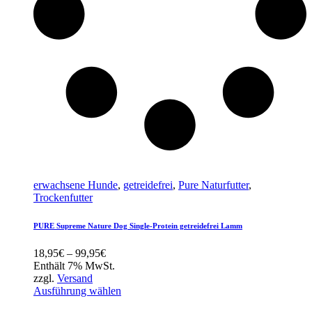
erwachsene Hunde
,
getreidefrei
,
Pure Naturfutter
,
Trockenfutter
PURE Supreme Nature Dog Single-Protein getreidefrei Lamm
Preisspanne:
18,95
€
–
99,95
€
18,95€
Enthält 7% MwSt.
bis
zzgl.
Versand
99,95€
Ausführung wählen