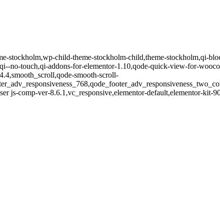
eme-stockholm,wp-child-theme-stockholm-child,theme-stockholm,qi-blo
-no-touch,qi-addons-for-elementor-1.10,qode-quick-view-for-wooco
14.4,smooth_scroll,qode-smooth-scroll-
oter_adv_responsiveness_768,qode_footer_adv_responsiveness_two_c
er js-comp-ver-8.6.1,vc_responsive,elementor-default,elementor-kit-9