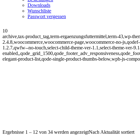
Downloads
Wunschliste
Passwort vergessen
10
archive,tax-product_tag,term-ergaenzungsfuttermittel,term-43,wp-th
2.4.8,woocommerce,woocommerce-page,woocommerce-no-js,qodef-qi-
1.2.7,qwfw--no-touch,select-child-theme-ver-1.1,select-theme-ver-9.
enabled,,qode_grid_1500,qode_footer_adv_responsiveness,qode_fo
elegant-product-list,qode-single-product-thumbs-below,wpb-js-compos
Ergebnisse 1 – 12 von 34 werden angezeigt
Nach Aktualität sortiert