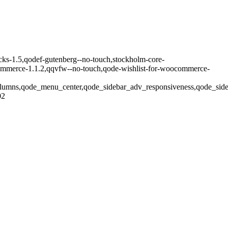
cks-1.5,qodef-gutenberg--no-touch,stockholm-core-
mmerce-1.1.2,qqvfw--no-touch,qode-wishlist-for-woocommerce-
olumns,qode_menu_center,qode_sidebar_adv_responsiveness,qode_sid
02